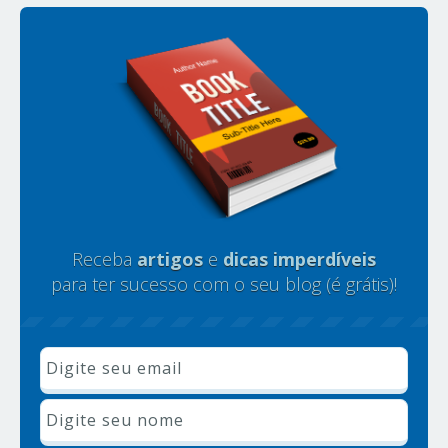
Receba
artigos
e
dicas imperdíveis
para ter sucesso com o seu blog (é grátis)!