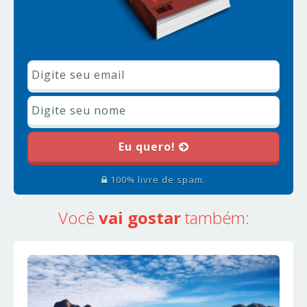
Eu quero!
100% livre de spam.
Você
vai gostar
também: