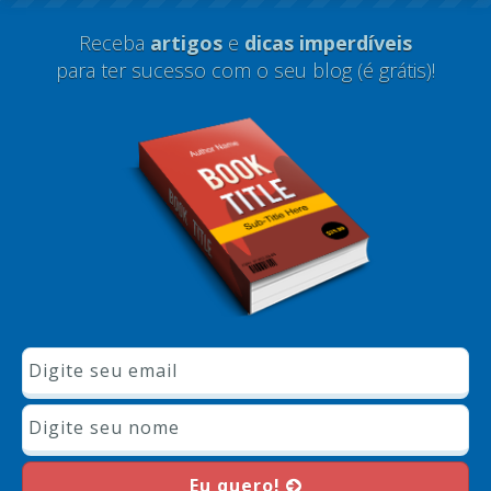
Receba
artigos
e
dicas imperdíveis
para ter sucesso com o seu blog (é grátis)!
Eu quero!